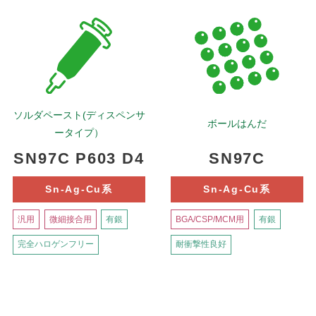
ソルダペースト(ディスペンサ
ボールはんだ
ータイプ）
SN97C P603 D4
SN97C
Sn-Ag-Cu系
Sn-Ag-Cu系
汎用
微細接合用
有銀
BGA/CSP/MCM用
有銀
完全ハロゲンフリー
耐衝撃性良好