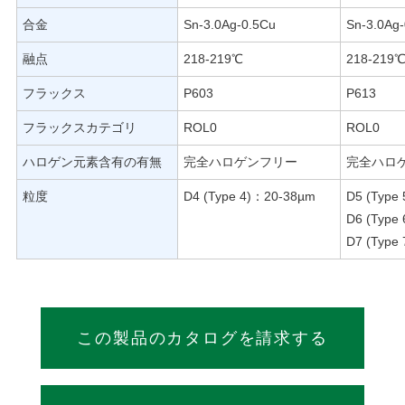
合金
Sn-3.0Ag-0.5Cu
Sn-3.0Ag
融点
218-219℃
218-219
フラックス
P603
P613
フラックスカテゴリ
ROL0
ROL0
ハロゲン元素含有の有無
完全ハロゲンフリー
完全ハロ
粒度
D4 (Type 4)：20-38µm
D5 (Type
D6 (Type
D7 (Type
この製品のカタログを請求する