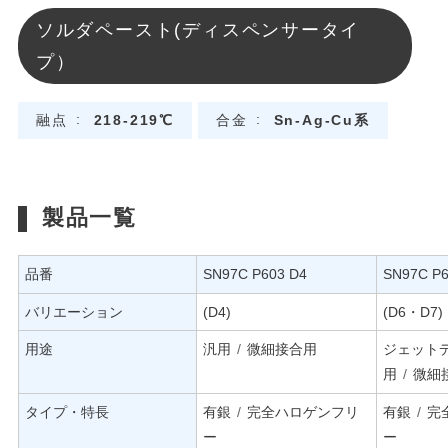
ソルダペースト(ディスペンサータイ
プ）
融点
218-219℃
合金
Sn-Ag-Cu系
製品一覧
品番
SN97C P603 D4
SN97C P6
バリエーション
(D4)
(D6・D7)
用途
汎用
微細接合用
ジェット
用
微細
タイプ・特長
有銀
完全ハロゲンフリ
有銀
完
ー
ー