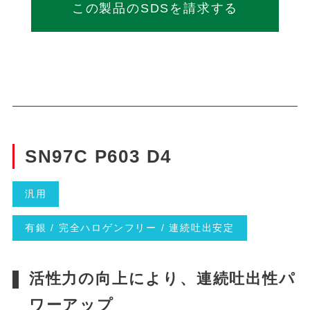
この製品のSDSを請求する
SN97C P603 D4
汎用
有銀 / 完全ハロゲンフリー / 連続吐出安定
活性力の向上により、連続吐出性パ
ワーアップ