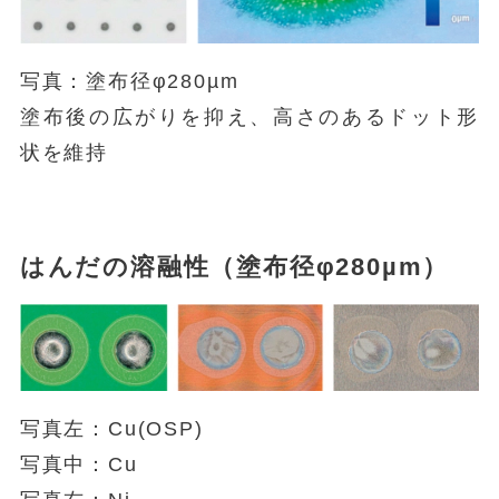
写真：塗布径φ280µm
塗布後の広がりを抑え、高さのあるドット形
状を維持
はんだの溶融性（塗布径φ280µm）
写真左：Cu(OSP)
写真中：Cu