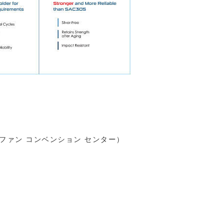
テファン コンベンション センター
）