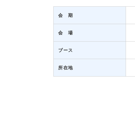
会 期
会 場
ブース
所在地