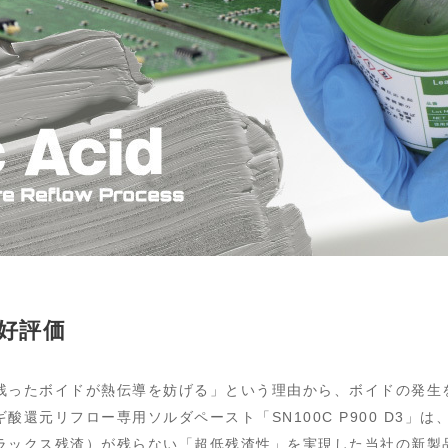
好評価
残ったボイドが熱伝導を妨げる」という理由から、ボイドの発生
酸還元リフロー専用ソルダペースト「SN100C P900 D3」
ラックス残渣）が残らない「超低残渣性」を実現した当社の新製