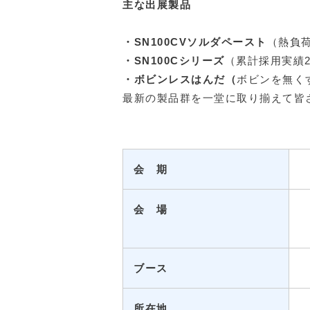
主な出展製品
・SN100CVソルダペースト
（熱負荷
・SN100Cシリーズ
（累計採用実績
・ボビンレスはんだ（
ボビンを無く
最新の製品群を一堂に取り揃えて皆
会 期
会 場
ブース
所在地